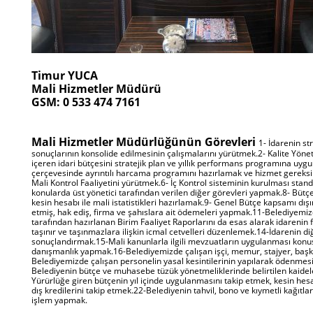
Timur YUCA
Mali Hizmetler Müdürü
GSM: 0 533 474 7161
Mali Hizmetler Müdürlüğünün Görevleri
1- İdarenin s
sonuçlarının konsolide edilmesinin çalışmalarını yürütmek.2- Kalite Yönet
içeren idari bütçesini stratejik plan ve yıllık performans programına uyg
çerçevesinde ayrıntılı harcama programını hazırlamak ve hizmet gereksin
Mali Kontrol Faaliyetini yürütmek.6- İç Kontrol sisteminin kurulması sta
konularda üst yönetici tarafından verilen diğer görevleri yapmak.8- Bütçe
kesin hesabı ile mali istatistikleri hazırlamak.9- Genel Bütçe kapsamı 
etmiş, hak ediş, firma ve şahıslara ait ödemeleri yapmak.11-Belediyemi
tarafından hazırlanan Birim Faaliyet Raporlarını da esas alarak idareni
taşınır ve taşınmazlara ilişkin icmal cetvelleri düzenlemek.14-İdarenin di
sonuçlandırmak.15-Mali kanunlarla ilgili mevzuatların uygulanması konusu
danışmanlık yapmak.16-Belediyemizde çalışan işçi, memur, stajyer, baş
Belediyemizde çalışan personelin yasal kesintilerinin yapılarak ödenmes
Belediyenin bütçe ve muhasebe tüzük yönetmeliklerinde belirtilen kaid
Yürürlüğe giren bütçenin yıl içinde uygulanmasını takip etmek, kesin h
dış kredilerini takip etmek.22-Belediyenin tahvil, bono ve kıymetli kağıtlar
işlem yapmak.