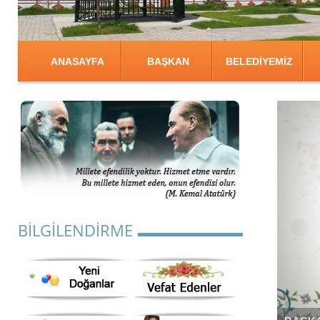
ANASAYFA
BAŞKAN
BELEDİYEMİZ
BİLGİLENDİRME