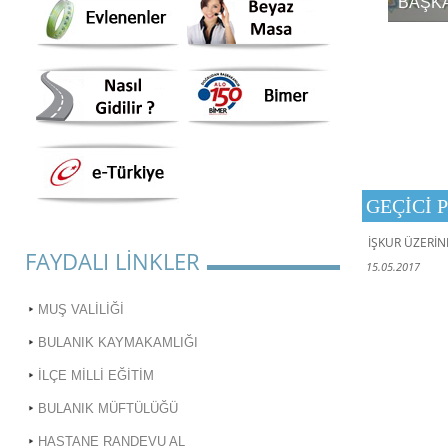
LHAN, RAMAZAN BAYRAMI MESAJI YAYINLADI
BAŞKA
GEÇİCİ 
İŞKUR ÜZERİN
FAYDALI LİNKLER
15.05.2017
MUŞ VALİLİĞİ
BULANIK KAYMAKAMLIĞI
İLÇE MİLLİ EĞİTİM
BULANIK MÜFTÜLÜĞÜ
HASTANE RANDEVU AL